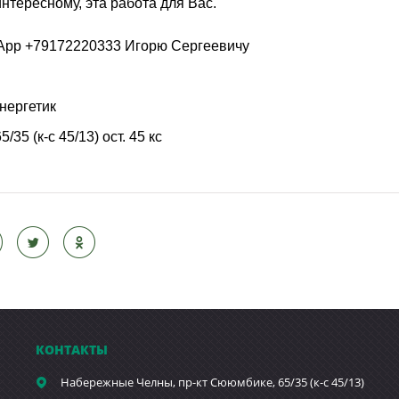
интересному, эта работа для Вас.
App +79172220333 Игорю Сергеевичу
нергетик
(к-с 45/13) ост. 45 кс
КОНТАКТЫ
Набережные Челны,
пр-кт Сююмбике, 65/35 (к-с 45/13)